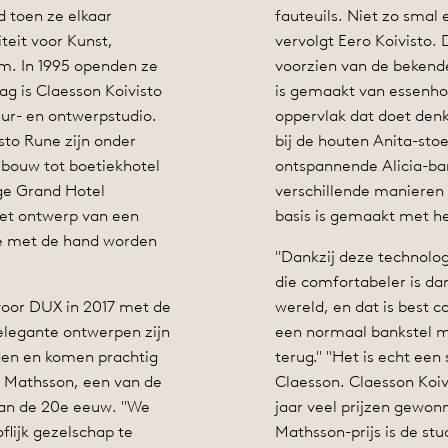
d toen ze elkaar
fauteuils. Niet zo smal
teit voor Kunst,
vervolgt Eero Koivisto. 
lm. In 1995 openden ze
voorzien van de bekend
g is Claesson Koivisto
is gemaakt van essenho
ur- en ontwerpstudio.
oppervlak dat doet den
sto Rune zijn onder
bij de houten Anita-sto
ebouw tot boetiekhotel
ontspannende Alicia-ban
ige Grand Hotel
verschillende maniere
et ontwerp van een
basis is gemaakt met h
ie met de hand worden
"Dankzij deze technolo
die comfortabeler is da
oor DUX in 2017 met de
wereld, en dat is best coo
 elegante ontwerpen zijn
een normaal bankstel me
eden en komen prachtig
terug." "Het is echt ee
 Mathsson, een van de
Claesson. Claesson Koiv
an de 20e eeuw. "We
jaar veel prijzen gewon
flijk gezelschap te
Mathsson-prijs is de st