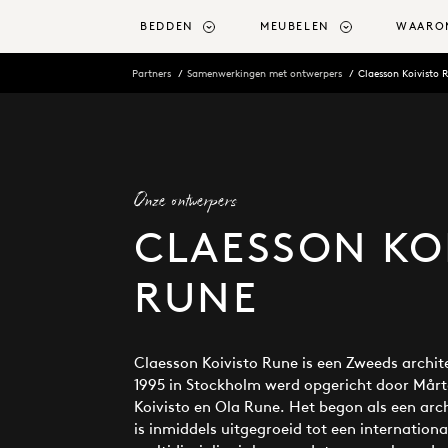
r hoofdinhoud
BEDDEN
MEUBELEN
WAARO
Partners
Samenwerkingen met ontwerpers
Claesson Koivisto 
Onze ontwerpers
CLAESSON KO
RUNE
Claesson Koivisto Rune is een Zweeds archit
1995 in Stockholm werd opgericht door Mårt
Koivisto en Ola Rune. Het begon als een ar
is inmiddels uitgegroeid tot een internationa