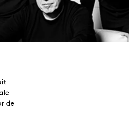
it
ale
or de