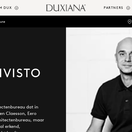
M DUX
PARTNERS
Rune
IVISTO
ectenbureau dat in
en Claesson, Eero
chitectenbureau, maar
al erkend,