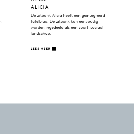
ZITBANK
ALICIA
r
De zitbank Alicia heeft een geïntegreerd
n
tafelblad. De zitbank kan eenvoudig
worden ingedeeld als een soort 'sociaal
landschap'.
LEES MEER