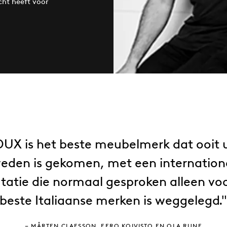
cht heeft voor
DUX is het beste meubelmerk dat ooit u
eden is gekomen, met een internation
tatie die normaal gesproken alleen vo
beste Italiaanse merken is weggelegd.
MÅRTEN CLAESSON, EERO KOIVISTO EN OLA RUNE