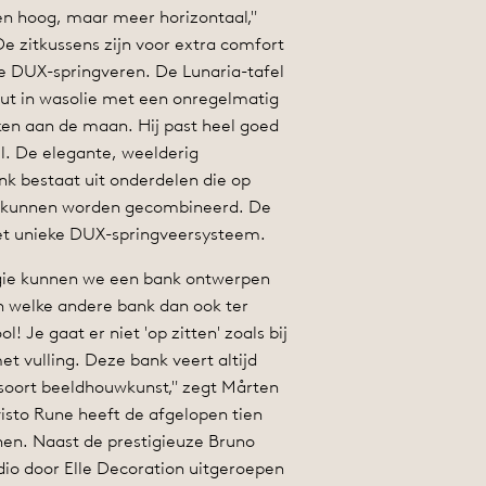
 en hoog, maar meer horizontaal,"
De zitkussens zijn voor extra comfort
e DUX-springveren. De Lunaria-tafel
ut in wasolie met een onregelmatig
ken aan de maan. Hij past heel goed
el. De elegante, weelderig
k bestaat uit onderdelen die op
n kunnen worden gecombineerd. De
et unieke DUX-springveersysteem.
gie kunnen we een bank ontwerpen
n welke andere bank dan ook ter
l! Je gaat er niet 'op zitten' zoals bij
t vulling. Deze bank veert altijd
n soort beeldhouwkunst," zegt Mårten
isto Rune heeft de afgelopen tien
nen. Naast de prestigieuze Bruno
udio door Elle Decoration uitgeroepen