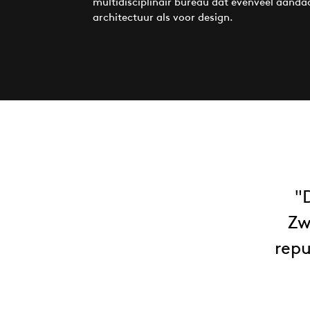
multidisciplinair bureau dat evenveel aanda
architectuur als voor design.
Zw
repu