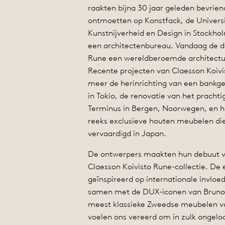
raakten bijna 30 jaar geleden bevrien
ontmoetten op Konstfack, de Universi
Kunstnijverheid en Design in Stockho
een architectenbureau. Vandaag de da
Rune een wereldberoemde architectu
Recente projecten van Claesson Koivi
meer de herinrichting van een bankg
in Tokio, de renovatie van het pracht
Terminus in Bergen, Noorwegen, en h
reeks exclusieve houten meubelen d
vervaardigd in Japan.
De ontwerpers maakten hun debuut v
Claesson Koivisto Rune-collectie. De
geïnspireerd op internationale invlo
samen met de DUX-iconen van Bruno
meest klassieke Zweedse meubelen v
voelen ons vereerd om in zulk ongeloo