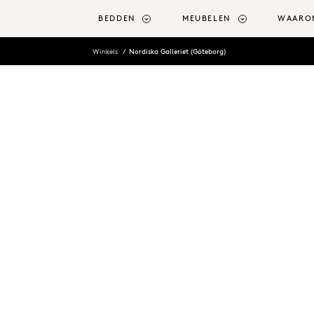
r hoofdinhoud
BEDDEN
MEUBELEN
WAARO
Winkels
Nordiska Galleriet (Göteborg)