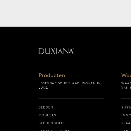
Terug naar startpagin
Producten
Wa
LEGENDARISCHE SLAAP. WONEN IN
WAAR
LUXE.
VAN 
BEDDEN
SUST
MODULES
INNO
BEDDENGOED
SLA