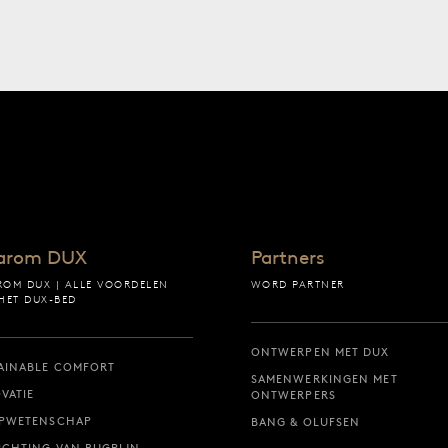
a
arom DUX
Partners
OM DUX | ALLE VOORDELEN
WORD PARTNER
HET DUX-BED
ONTWERPEN MET DUX
AINABLE COMFORT
SAMENWERKINGEN MET
VATIE
ONTWERPERS
APWETENSCHAP
BANG & OLUFSEN