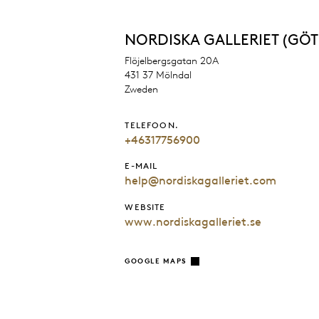
NORDISKA GALLERIET (GÖ
Flöjelbergsgatan 20A
431 37 Mölndal
Zweden
TELEFOON.
+46317756900
E-MAIL
help@nordiskagalleriet.com
WEBSITE
www.nordiskagalleriet.se
GOOGLE MAPS