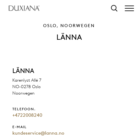
r hoofdinhoud
Zoeken
OSLO, NOORWEGEN
LÄNNA
LÄNNA
Karenlyst Allé 7
NO-0278 Oslo
Noorwegen
TELEFOON.
+4722008240
E-MAIL
kundeservice@lanna.no