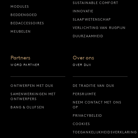
SUSTAINABLE COMFORT
MODULES
INNOVATIE
BEDDENGOED
SLAAPWETENSCHAP
BEDACCESSOIRES
VERLICHTING VAN RUGPIJN
MEUBELEN
DUURZAAMHEID
Partners
Over ons
WORD PARTNER
OVER DUX
ONTWERPEN MET DUX
DE TRADITIE VAN DUX
SAMENWERKINGEN MET
PERSRUIMTE
ONTWERPERS
NEEM CONTACT MET ONS
BANG & OLUFSEN
OP
PRIVACYBELEID
COOKIES
TOEGANKELIJKHEIDSVERKLARING