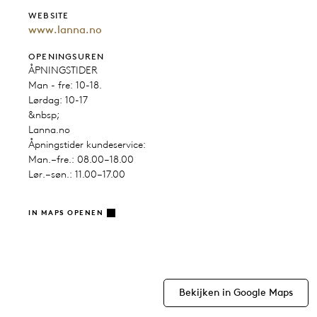
WEBSITE
www.lanna.no
OPENINGSUREN
ÅPNINGSTIDER
Man - fre: 10-18.
Lørdag: 10-17
&nbsp;
Lanna.no
Åpningstider kundeservice:
Man.–fre.: 08.00–18.00
Lør.–søn.: 11.00–17.00
IN MAPS OPENEN
Bekijken in Google Maps