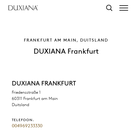
r hoofdinhoud
Zoeken
FRANKFURT AM MAIN, DUITSLAND
DUXIANA Frankfurt
DUXIANA FRANKFURT
Friedensstraße 1
60311 Frankfurt am Main
Duitsland
TELEFOON.
004969233330