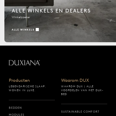
ALLE WINKELS EN DEALERS
Winkelzoeker
ALLE WINKELS
Terug naar startpagina
Producten
Waarom DUX
LEGENDARISCHE SLAAP.
WAAROM DUX | ALLE
WONEN IN LUXE.
VOORDELEN VAN HET DUX-
BED
BEDDEN
SUSTAINABLE COMFORT
MODULES