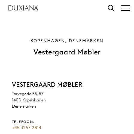
r hoofdinhoud
Zoeken
KOPENHAGEN, DENEMARKEN
Vestergaard Møbler
VESTERGAARD MØBLER
Torvegade 55-57
1400 Kopenhagen
Denemarken
TELEFOON.
+45 3257 2814